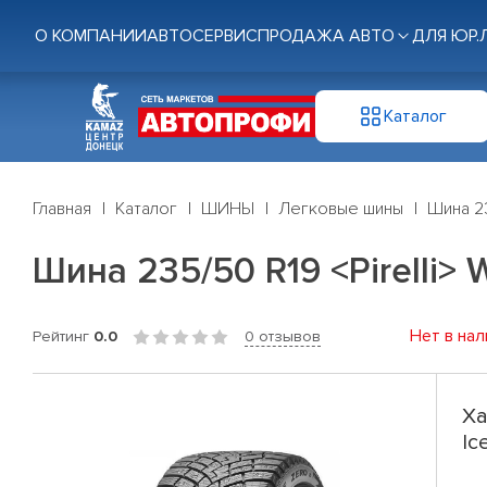
О КОМПАНИИ
АВТОСЕРВИС
ПРОДАЖА АВТО
ДЛЯ ЮР.
Каталог
Главная
Каталог
ШИНЫ
Легковые шины
Шина 23
Шина 235/50 R19 <Pirelli> W
Нет в нал
Рейтинг
0.0
0 отзывов
Ха
Ic