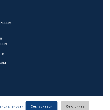
альных
на
нных
сти
амы
енциальности
.
Согласиться
Отклонить