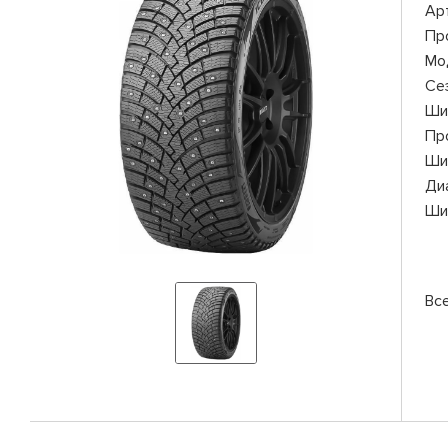
Ар
Пр
Мо
Се
Ши
Пр
Ши
Ди
Ши
Все