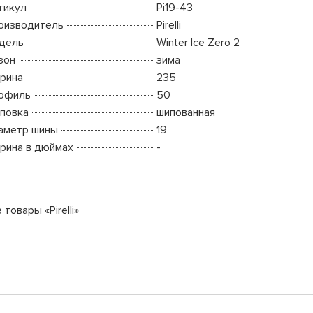
тикул
Pi19-43
оизводитель
Pirelli
дель
Winter Ice Zero 2
зон
зима
рина
235
офиль
50
повка
шипованная
аметр шины
19
рина в дюймах
-
 товары «Pirelli»