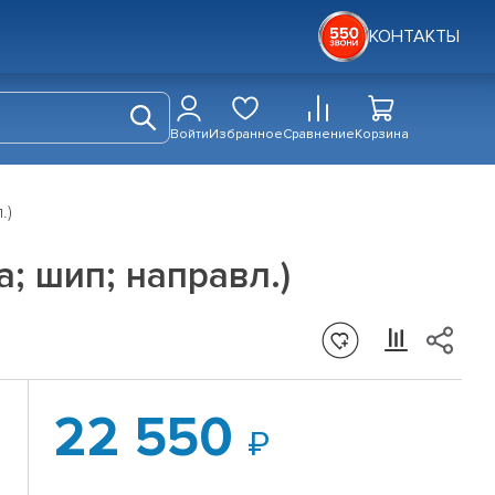
КОНТАКТЫ
Войти
Избранное
Сравнение
Корзина
.)
ма; шип; направл.)
22 550