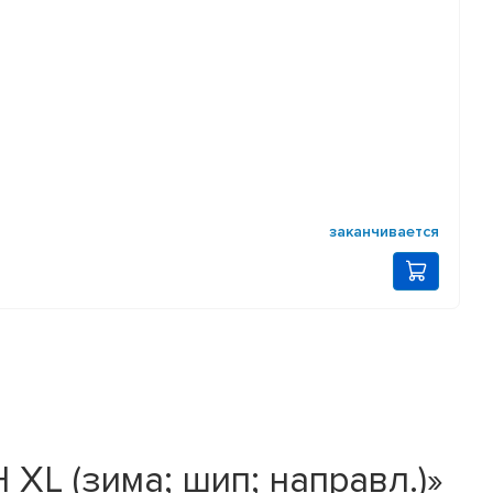
заканчивается
H XL (зима; шип; направл.)»