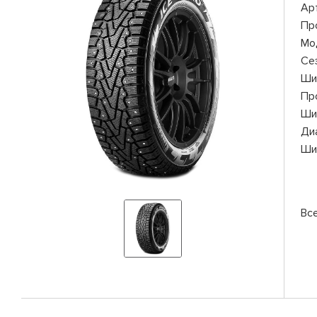
Ар
Пр
Мо
Се
Ши
Пр
Ши
Ди
Ши
Все