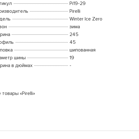
тикул
Pi19-29
оизводитель
Pirelli
дель
Winter Ice Zero
зон
зима
рина
245
офиль
45
повка
шипованная
аметр шины
19
рина в дюймах
-
 товары «Pirelli»