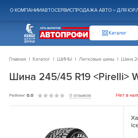
О КОМПАНИИ
АВТОСЕРВИС
ПРОДАЖА АВТО
ДЛЯ ЮР.
Каталог
Главная
Каталог
ШИНЫ
Легковые шины
Шина 24
Шина 245/45 R19 <Pirelli> 
Нет в нал
Рейтинг
0.0
0 отзывов
Ха
Ic