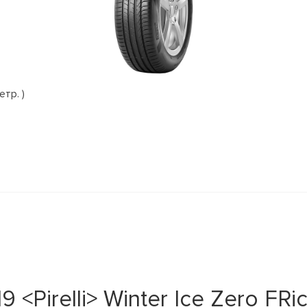
етр. )
Pirelli> Winter Ice Zero FRict