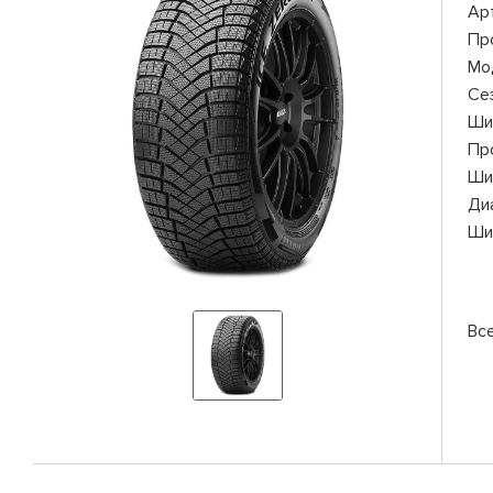
Ар
Пр
Мо
Се
Ши
Пр
Ши
Ди
Ши
Все