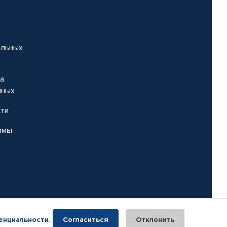
альных
на
нных
сти
амы
енциальности
.
Согласиться
Отклонить