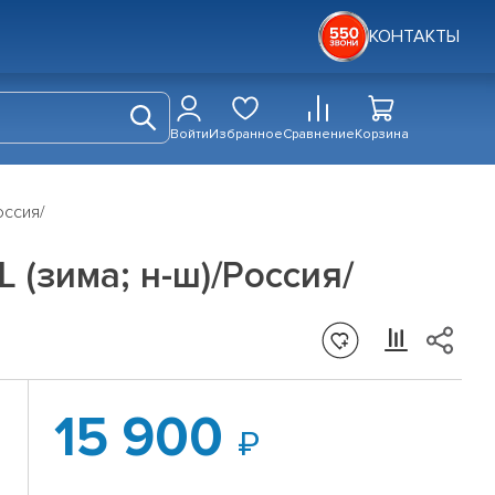
КОНТАКТЫ
Войти
Избранное
Сравнение
Корзина
оссия/
XL (зима; н-ш)/Россия/
15 900