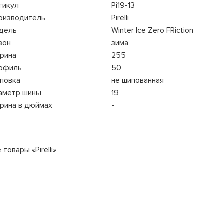
тикул
Pi19-13
оизводитель
Pirelli
дель
Winter Ice Zero FRiction
зон
зима
рина
255
офиль
50
повка
не шипованная
аметр шины
19
рина в дюймах
-
 товары «Pirelli»