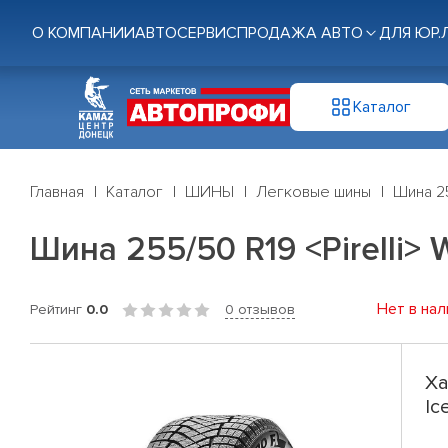
О КОМПАНИИ
АВТОСЕРВИС
ПРОДАЖА АВТО
ДЛЯ ЮР.
Каталог
Главная
Каталог
ШИНЫ
Легковые шины
Шина 25
Шина 255/50 R19 <Pirelli> W
Нет в нал
Рейтинг
0.0
0 отзывов
Ха
Ic