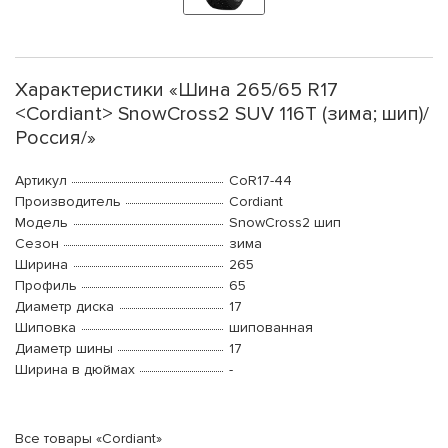
Характеристики «Шина 265/65 R17
<Cordiant> SnowCross2 SUV 116Т (зима; шип)/
Россия/»
Артикул
CoR17-44
Производитель
Cordiant
Модель
SnowCross2 шип
Сезон
зима
Ширина
265
Профиль
65
Диаметр диска
17
Шиповка
шипованная
Диаметр шины
17
Ширина в дюймах
-
Все товары «Cordiant»