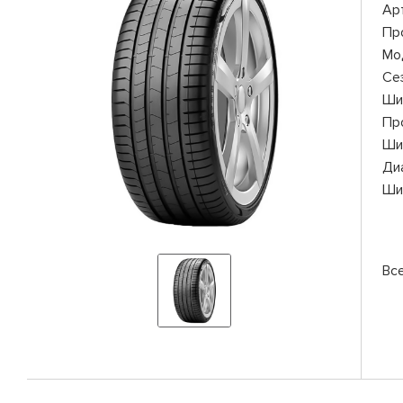
Ар
Пр
Мо
Се
Ши
Пр
Ши
Ди
Ши
Все