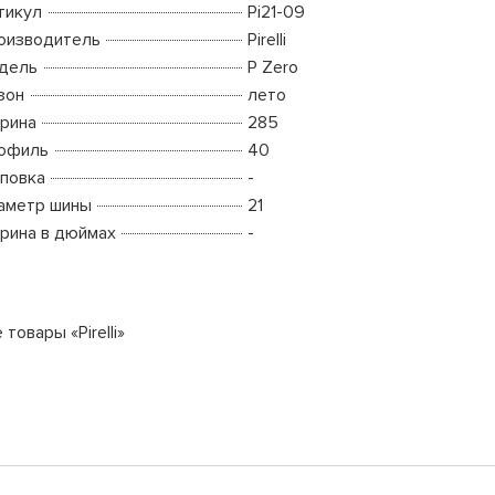
тикул
Pi21-09
оизводитель
Pirelli
дель
P Zero
зон
лето
рина
285
офиль
40
повка
-
аметр шины
21
рина в дюймах
-
 товары «Pirelli»