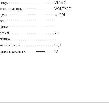
тикул
VL15-21
оизводитель
VOLTYRE
дель
Ф-201
зон
-
рина
-
офиль
75
повка
-
аметр шины
15,3
рина в дюймах
10