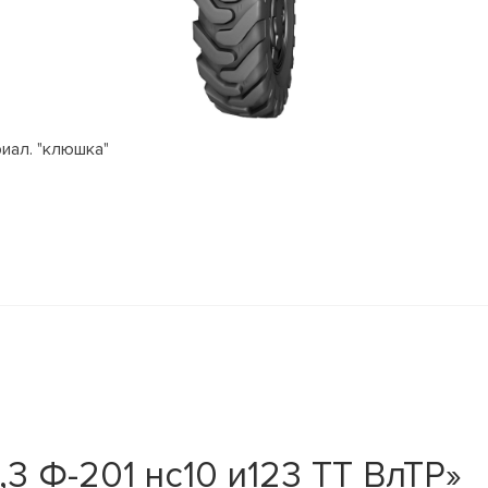
риал. "клюшка"
,3 Ф-201 нс10 и123 ТТ ВлТР»