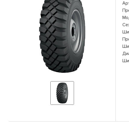
Ар
Пр
Мо
Се
Ши
Пр
Ши
Ди
Ши