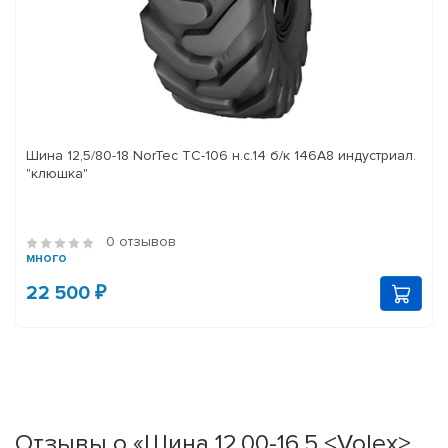
Шина 12,5/80-18 NorTec TC-106 н.с.14 б/к 146A8 индустриал.
"клюшка"
0 отзывов
много
22 500 ₽
Отзывы о «Шина 12,00-16,5 <Volex>