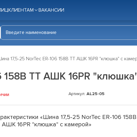
ЛИЦ
КЛИЕНТАМ
ВАКАНСИИ
ина 17,5-25 NorTec ER-106 158B TT АШК 16PR "клюшка" с каме
06 158B TT АШК 16PR "клюшка
Артикул:
AL25-05
ичии
рактеристики «Шина 17,5-25 NorTec ER-106 158B
 АШК 16PR "клюшка" с камерой»