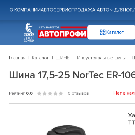
О КОМПАНИИ
АВТОСЕРВИС
ПРОДАЖА АВТО
ДЛЯ ЮР.
Каталог
Главная
Каталог
ШИНЫ
Индустриальные шины
Ш
Шина 17,5-25 NorTec ER-1
Нет в нал
Рейтинг
0.0
0 отзывов
Ха
TT