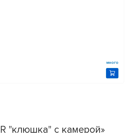
много
PR "клюшка" с камерой»