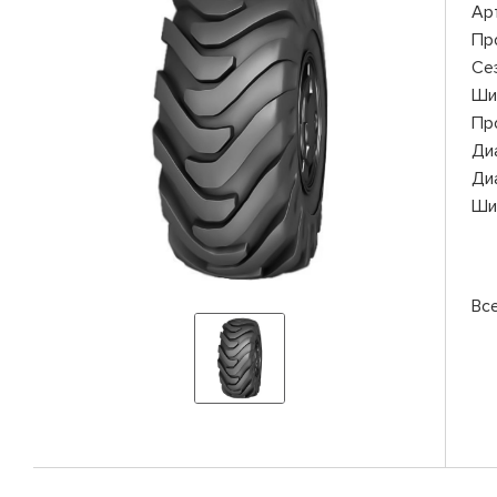
Ар
Пр
Се
Ши
Пр
Ди
Ди
Ши
Вс