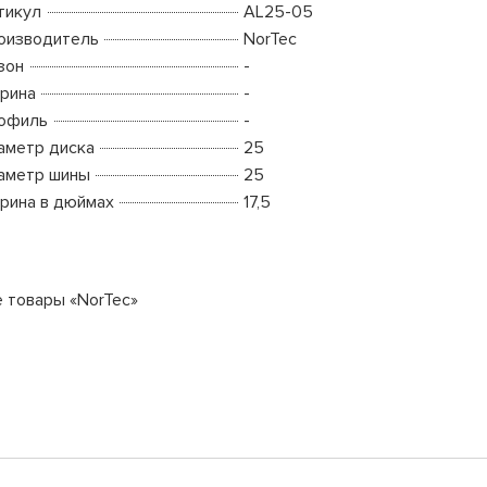
тикул
AL25-05
оизводитель
NorTec
зон
-
рина
-
офиль
-
аметр диска
25
аметр шины
25
рина в дюймах
17,5
е товары «NorTec»