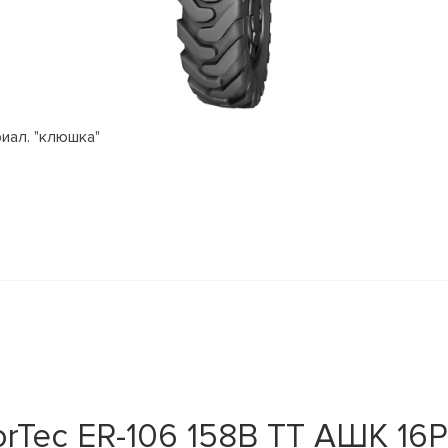
риал. "клюшка"
rTec ER-106 158B TT АШК 16