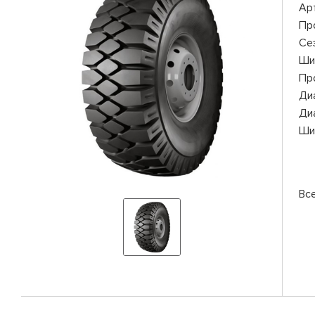
Ар
Пр
Се
Ши
Пр
Ди
Ди
Ши
Вс