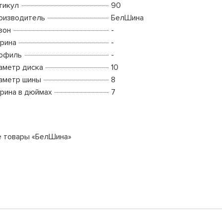
тикул
90
оизводитель
БелШина
зон
-
рина
-
офиль
-
аметр диска
10
аметр шины
8
рина в дюймах
7
е товары «БелШина»