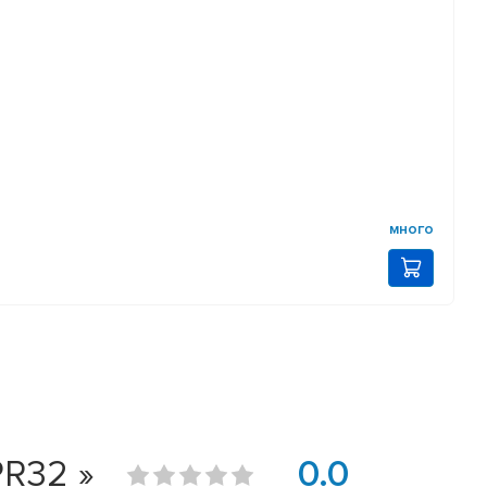
много
PR32 »
0.0