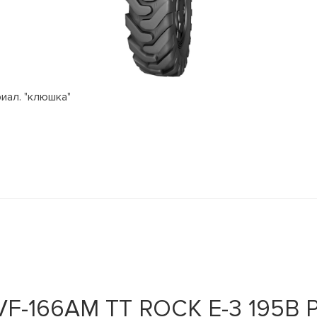
риал. "клюшка"
VF-166AM TT ROCK E-3 195B 