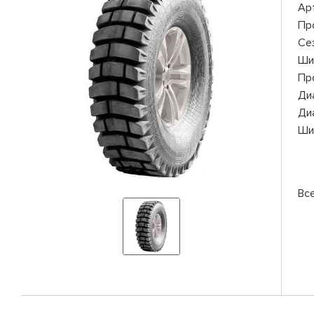
Ар
Пр
Се
Ши
Пр
Ди
Ди
Ши
Вс