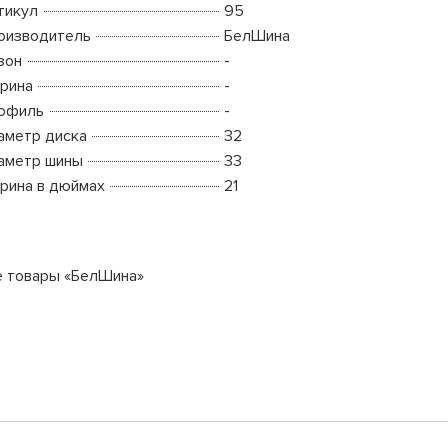
тикул
95
оизводитель
БелШина
зон
-
рина
-
офиль
-
аметр диска
32
аметр шины
33
рина в дюймах
21
е товары «БелШина»