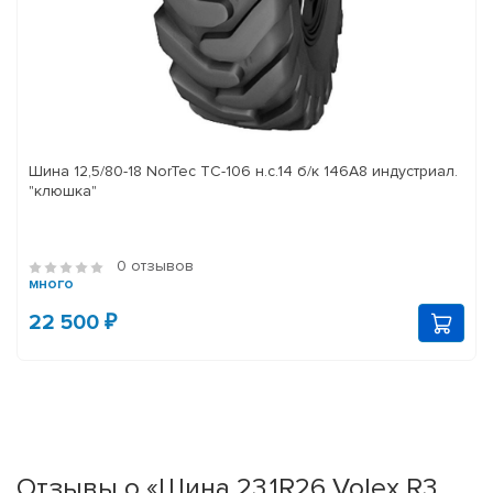
Шина 12,5/80-18 NorTec TC-106 н.с.14 б/к 146A8 индустриал.
"клюшка"
0 отзывов
много
22 500 ₽
Отзывы о «Шина 23,1R26 Volex R3