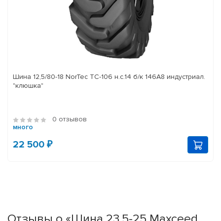
Шина 12,5/80-18 NorTec TC-106 н.с.14 б/к 146A8 индустриал.
"клюшка"
0 отзывов
много
22 500 ₽
Отзывы о «Шина 23,5-25 Maxceed