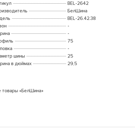
тикул
BEL-2642
оизводитель
БелШина
дель
BEL-26.42.38
зон
-
рина
-
офиль
75
повка
-
аметр шины
25
рина в дюймах
29,5
е товары «БелШина»