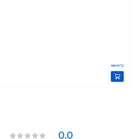
много
»
0.0