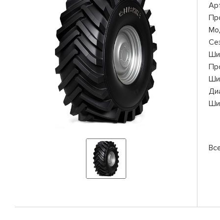
Ар
Пр
Мо
Се
Ши
Пр
Ши
Ди
Ши
Вс