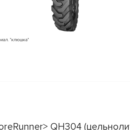
риал. "клюшка"
oreRunner> QH304 (цельноли