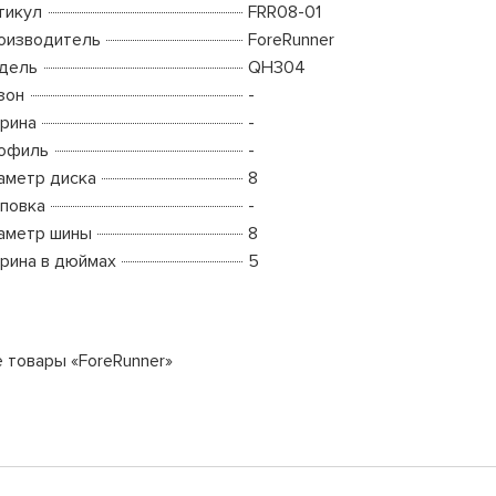
тикул
FRR08-01
оизводитель
ForeRunner
дель
QH304
зон
-
рина
-
офиль
-
аметр диска
8
повка
-
аметр шины
8
рина в дюймах
5
е товары «ForeRunner»