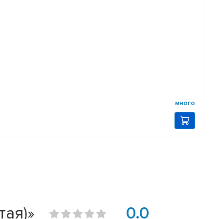
много
тая)»
0.0