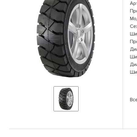
Ар
Пр
Мо
Се
Ши
Пр
Ди
Ши
Ди
Ши
Вс