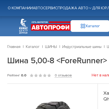
О КОМПАНИИ
АВТОСЕРВИС
ПРОДАЖА АВТО
ДЛЯ ЮР.
Каталог
Главная
Каталог
ШИНЫ
Индустриальные шины
Ш
Шина 5,00-8 <ForeRunner>
Нет в нал
Рейтинг
0.0
0 отзывов
Ха
QH