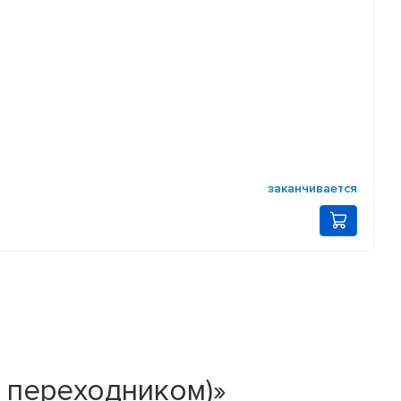
заканчивается
 переходником)»