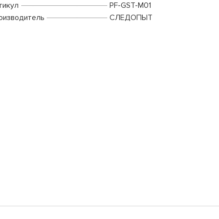
тикул
PF-GST-M01
оизводитель
СЛЕДОПЫТ