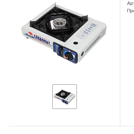
Ар
Пр