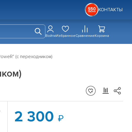
КОНТАКТЫ
Войти
Избранное
Сравнение
Корзина
PoweR" (с переходником)
иком)
2 300
Т