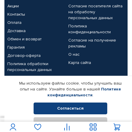
Акции
Согласие посетителя сайта
на обработку
Контакты
персональных данных
Оплата
Политика
Доставка
конфиденциальности
Обмен и возврат
Согласие на получение
рекламы
Гарантия
О нас
Договор-оферта
Карта сайта
Политика обработки
персональных данных
Партнерам
Мы используем файлы cookie, чтобы улучшить ваш
опыт на сайте. Узнайте больше в нашей
Политике
Корпоративным клиентам
Реквизиты компании
конфиденциальности
.
Поставщикам
Согласиться
Отклонить
© КАМАЗ ЦЕНТР ДОНЕЦК, 2015-2026. Все права защищены.
150
В корзину
Интернет-магазин автомобильных товаров Автопрофи.