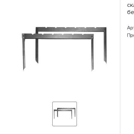
ск
бе
Ар
Пр