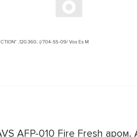
ION" ..120.360.. (/704-SS-09/ Vos Es M
S AFP-010 Fire Fresh аром. 