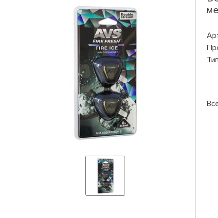
ме
Ар
Пр
Ти
Вс