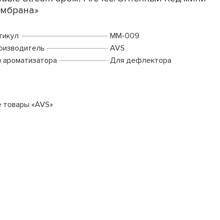
мбрана»
тикул
MM-009
оизводитель
AVS
п ароматизатора
Для дефлектора
е товары «AVS»