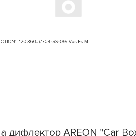
ION" ..120.360.. (/704-SS-09/ Vos Es M
на дифлектор AREON "Car Bo