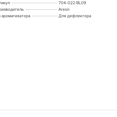
тикул
704-022-BL09
оизводитель
Areon
п ароматизатора
Для дефлектора