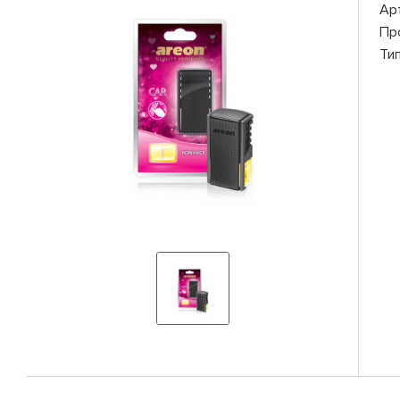
Ар
Пр
Ти