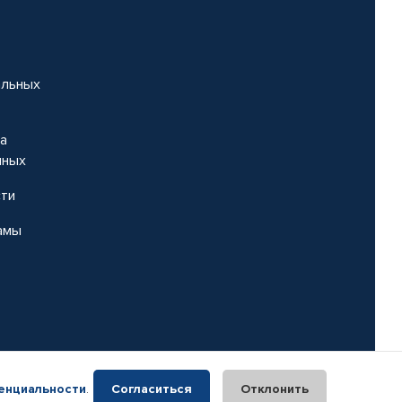
альных
на
нных
сти
амы
енциальности
.
Согласиться
Отклонить