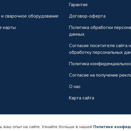
т
Гарантия
 и сварочное оборудование
Договор-оферта
е карты
Политика обработки персон
данных
Согласие посетителя сайта 
обработку персональных да
Политика конфиденциально
Согласие на получение рекл
О нас
Карта сайта
ь ваш опыт на сайте. Узнайте больше в нашей
Политике конфид
-магазин автомобильных товаров Автопрофи.