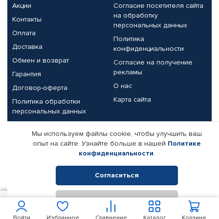
Акции
Согласие посетителя сайта
на обработку
Контакты
персональных данных
Оплата
Политика
Доставка
конфиденциальности
Обмен и возврат
Согласие на получение
рекламы
Гарантия
О нас
Договор-оферта
Карта сайта
Политика обработки
персональных данных
Партнерам
Мы используем файлы cookie, чтобы улучшить ваш
опыт на сайте. Узнайте больше в нашей
Политике
Корпоративным клиентам
Реквизиты компании
конфиденциальности
.
Поставщикам
Согласиться
Отклонить
© КАМАЗ ЦЕНТР ДОНЕЦК, 2015-2026. Все права защищены.
200
В корзину
Интернет-магазин автомобильных товаров Автопрофи.
Войти
Избранное
Сравнение
Каталог
Корзина