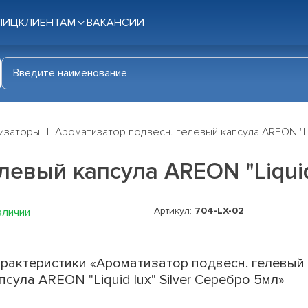
ЛИЦ
КЛИЕНТАМ
ВАКАНСИИ
изаторы
Ароматизатор подвесн. гелевый капсула AREON "Liq
евый капсула AREON "Liquid
Артикул:
704-LX-02
аличии
рактеристики «Ароматизатор подвесн. гелевый
псула AREON "Liquid lux" Silver Серебро 5мл»