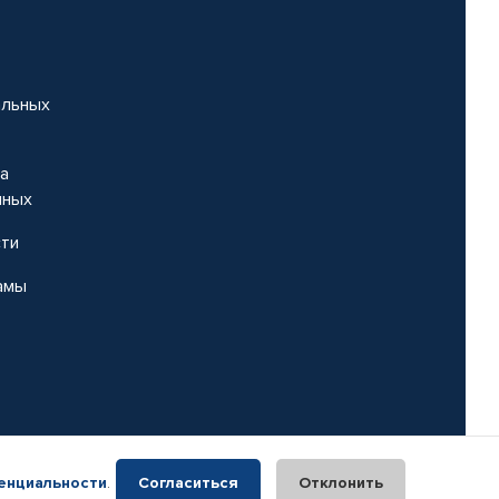
альных
на
нных
сти
амы
енциальности
.
Согласиться
Отклонить