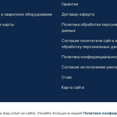
т
Гарантия
 и сварочное оборудование
Договор-оферта
е карты
Политика обработки персон
данных
Согласие посетителя сайта 
обработку персональных да
Политика конфиденциально
Согласие на получение рекл
О нас
Карта сайта
ь ваш опыт на сайте. Узнайте больше в нашей
Политике конфид
-магазин автомобильных товаров Автопрофи.