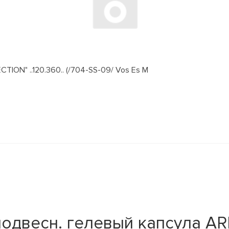
ION" ..120.360.. (/704-SS-09/ Vos Es M
двесн. гелевый капсула AREON