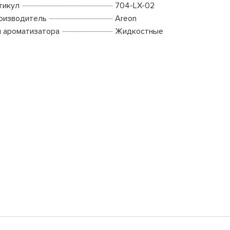
тикул
704-LX-02
оизводитель
Areon
п ароматизатора
Жидкостные