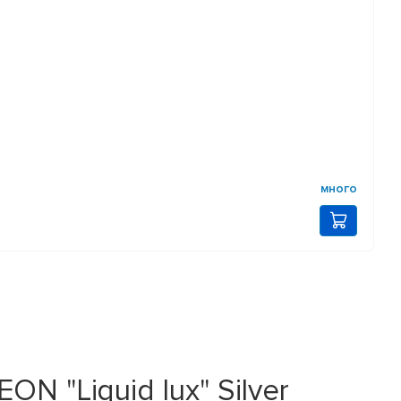
много
 "Liquid lux" Silver