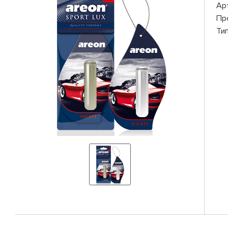
Ар
Пр
Ти