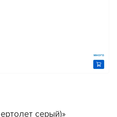
много
ертолет серый)»