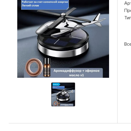
Ар
Пр
Ти
Вс