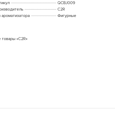
тикул
QCBJ009
оизводитель
C2R
п ароматизатора
Фигурные
е товары «C2R»