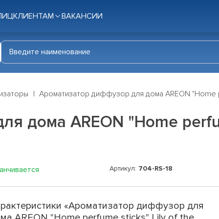
ЛИЦ
КЛИЕНТАМ
ВАКАНСИИ
изаторы
Ароматизатор диффузор для дома AREON "Home perf
 дома AREON "Home perfume s
Артикул:
704-RS-18
канчивается
рактеристики «Ароматизатор диффузор для
ма AREON "Home perfume sticks" Lily of the