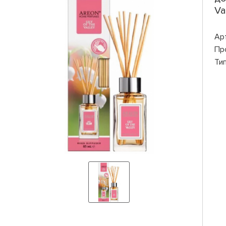
Va
Ар
Пр
Ти