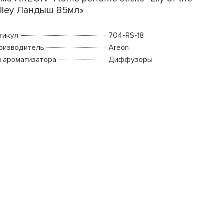
lley Ландыш 85мл»
тикул
704-RS-18
оизводитель
Areon
п ароматизатора
Диффузоры