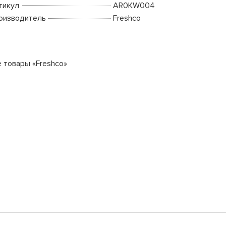
тикул
AR0KW004
оизводитель
Freshco
е товары «Freshco»