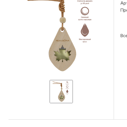
Ар
Пр
Вс