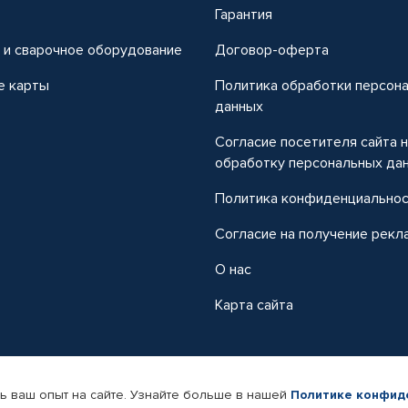
т
Гарантия
 и сварочное оборудование
Договор-оферта
е карты
Политика обработки персон
данных
Согласие посетителя сайта 
обработку персональных да
Политика конфиденциально
Согласие на получение рекл
О нас
Карта сайта
ь ваш опыт на сайте. Узнайте больше в нашей
Политике конфид
-магазин автомобильных товаров Автопрофи.