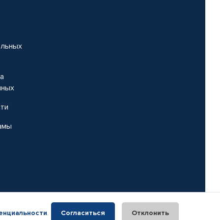
альных
на
нных
сти
амы
енциальности
.
Согласиться
Отклонить