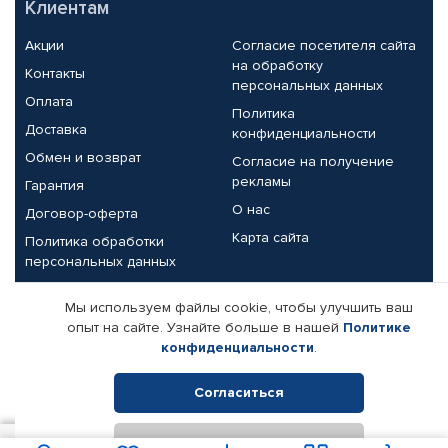
Клиентам
Акции
Согласие посетителя сайта
на обработку
Контакты
персональных данных
Оплата
Политика
Доставка
конфиденциальности
Обмен и возврат
Согласие на получение
рекламы
Гарантия
О нас
Договор-оферта
Карта сайта
Политика обработки
персональных данных
Партнерам
Мы используем файлы cookie, чтобы улучшить ваш
опыт на сайте. Узнайте больше в нашей
Политике
Корпоративным клиентам
Реквизиты компании
конфиденциальности
.
Поставщикам
Согласиться
Отклонить
© КАМАЗ ЦЕНТР ДОНЕЦК, 2015-2026. Все права защищены.