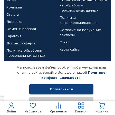
Акции
Согласие посетителя сайта
на обработку
Контакты
персональных данных
Оплата
Политика
Доставка
конфиденциальности
Обмен и возврат
Согласие на получение
рекламы
Гарантия
О нас
Договор-оферта
Карта сайта
Политика обработки
персональных данных
Партнерам
Мы используем файлы cookie, чтобы улучшить ваш
опыт на сайте. Узнайте больше в нашей
Политике
Корпоративным клиентам
Реквизиты компании
конфиденциальности
.
Поставщикам
Согласиться
Отклонить
© КАМАЗ ЦЕНТР ДОНЕЦК, 2015-2026. Все права защищены.
400
В корзину
Интернет-магазин автомобильных товаров Автопрофи.
Войти
Избранное
Сравнение
Каталог
Корзина