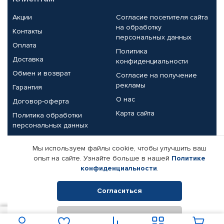
Акции
Согласие посетителя сайта
на обработку
Контакты
персональных данных
Оплата
Политика
Доставка
конфиденциальности
Обмен и возврат
Согласие на получение
рекламы
Гарантия
О нас
Договор-оферта
Карта сайта
Политика обработки
персональных данных
Партнерам
Мы используем файлы cookie, чтобы улучшить ваш
опыт на сайте. Узнайте больше в нашей
Политике
Корпоративным клиентам
Реквизиты компании
конфиденциальности
.
Поставщикам
Согласиться
Отклонить
© КАМАЗ ЦЕНТР ДОНЕЦК, 2015-2026. Все права защищены.
В корзину