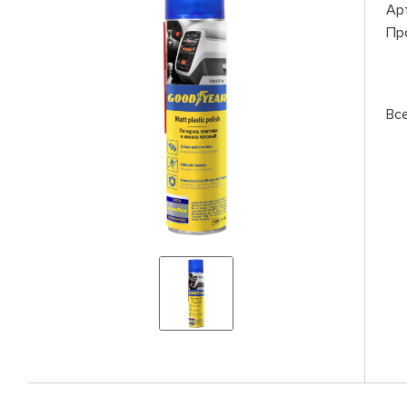
Ар
Пр
Вс