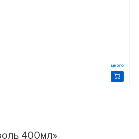
много
золь 400мл»