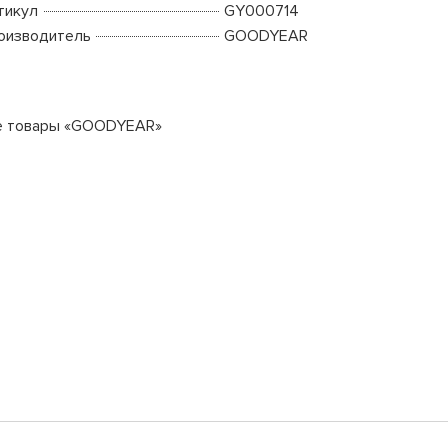
тикул
GY000714
оизводитель
GOODYEAR
е товары «GOODYEAR»