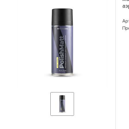
аэ
Ар
Пр