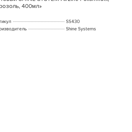
розоль, 400мл»
тикул
SS430
оизводитель
Shine Systems