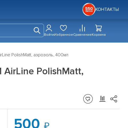
КОНТАКТЫ
Войти
Избранное
Сравнение
Корзина
Line PolishMatt, аэрозоль, 400мл
irLine PolishMatt,
500