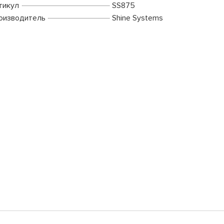
тикул
SS875
оизводитель
Shine Systems