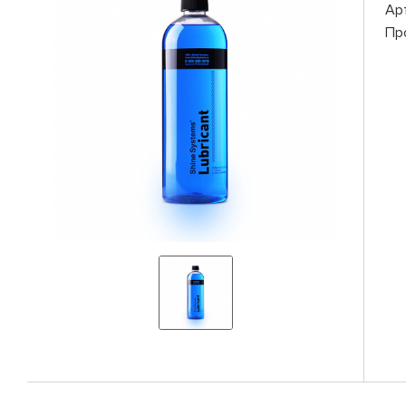
Ар
Пр