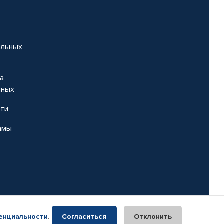
альных
на
нных
сти
амы
енциальности
.
Согласиться
Отклонить