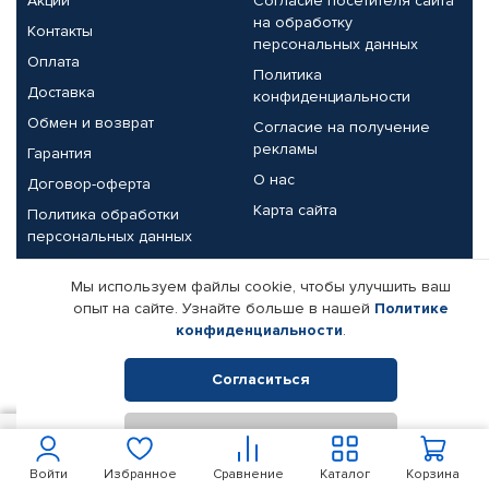
Акции
Согласие посетителя сайта
на обработку
Контакты
персональных данных
Оплата
Политика
Доставка
конфиденциальности
Обмен и возврат
Согласие на получение
рекламы
Гарантия
О нас
Договор-оферта
Карта сайта
Политика обработки
персональных данных
Партнерам
Мы используем файлы cookie, чтобы улучшить ваш
опыт на сайте. Узнайте больше в нашей
Политике
Корпоративным клиентам
Реквизиты компании
конфиденциальности
.
Поставщикам
Согласиться
Отклонить
© КАМАЗ ЦЕНТР ДОНЕЦК, 2015-2026. Все права защищены.
350
В корзину
Интернет-магазин автомобильных товаров Автопрофи.
Войти
Избранное
Сравнение
Каталог
Корзина