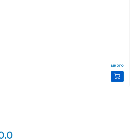
много
0.0