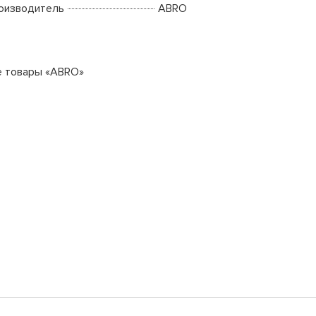
оизводитель
ABRO
е товары «ABRO»