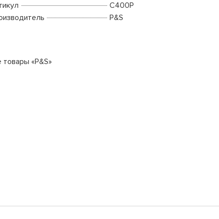
тикул
C400P
оизводитель
P&S
е товары «P&S»