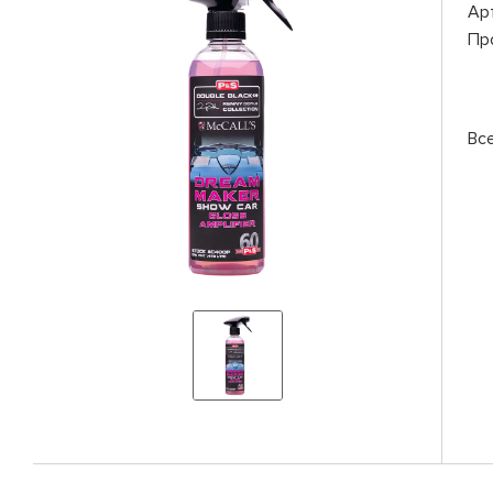
Ар
Пр
Вс