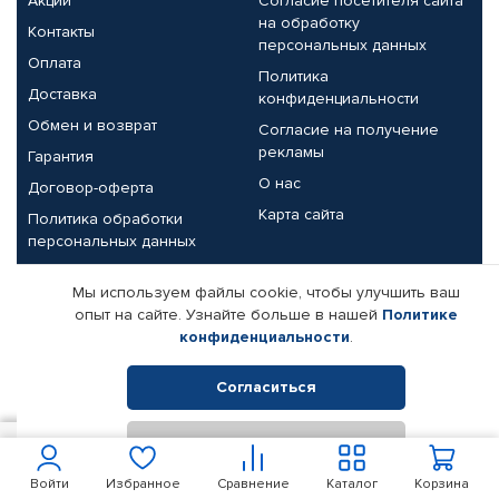
Акции
Согласие посетителя сайта
на обработку
Контакты
персональных данных
Оплата
Политика
Доставка
конфиденциальности
Обмен и возврат
Согласие на получение
рекламы
Гарантия
О нас
Договор-оферта
Карта сайта
Политика обработки
персональных данных
Партнерам
Мы используем файлы cookie, чтобы улучшить ваш
опыт на сайте. Узнайте больше в нашей
Политике
Корпоративным клиентам
Реквизиты компании
конфиденциальности
.
Поставщикам
Согласиться
Отклонить
© КАМАЗ ЦЕНТР ДОНЕЦК, 2015-2026. Все права защищены.
400
В корзину
Интернет-магазин автомобильных товаров Автопрофи.
Войти
Избранное
Сравнение
Каталог
Корзина