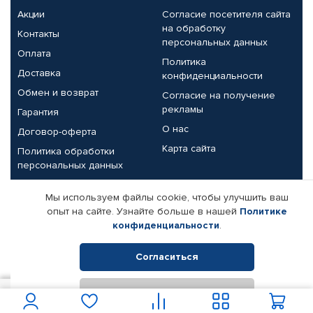
Акции
Согласие посетителя сайта
на обработку
Контакты
персональных данных
Оплата
Политика
Доставка
конфиденциальности
Обмен и возврат
Согласие на получение
рекламы
Гарантия
О нас
Договор-оферта
Карта сайта
Политика обработки
персональных данных
Партнерам
Мы используем файлы cookie, чтобы улучшить ваш
опыт на сайте. Узнайте больше в нашей
Политике
Корпоративным клиентам
Реквизиты компании
конфиденциальности
.
Поставщикам
Согласиться
Отклонить
© КАМАЗ ЦЕНТР ДОНЕЦК, 2015-2026. Все права защищены.
9 550
В корзину
Интернет-магазин автомобильных товаров Автопрофи.