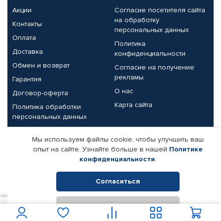
Акции
Согласие посетителя сайта
на обработку
Контакты
персональных данных
Оплата
Политика
Доставка
конфиденциальности
Обмен и возврат
Согласие на получение
рекламы
Гарантия
О нас
Договор-оферта
Карта сайта
Политика обработки
персональных данных
Партнерам
Мы используем файлы cookie, чтобы улучшить ваш
опыт на сайте. Узнайте больше в нашей
Политике
Корпоративным клиентам
Реквизиты компании
конфиденциальности
.
Поставщикам
Согласиться
Отклонить
© КАМАЗ ЦЕНТР ДОНЕЦК, 2015-2026. Все права защищены.
500
В корзину
Интернет-магазин автомобильных товаров Автопрофи.