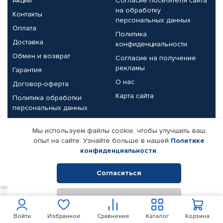
Акции
Согласие посетителя сайта
на обработку
Контакты
персональных данных
Оплата
Политика
Доставка
конфиденциальности
Обмен и возврат
Согласие на получение
рекламы
Гарантия
О нас
Договор-оферта
Карта сайта
Политика обработки
персональных данных
Партнерам
Мы используем файлы cookie, чтобы улучшить ваш
опыт на сайте. Узнайте больше в нашей
Политике
Корпоративным клиентам
Реквизиты компании
конфиденциальности
.
Поставщикам
Согласиться
Отклонить
© КАМАЗ ЦЕНТР ДОНЕЦК, 2015-2026. Все права защищены.
900
В корзину
Интернет-магазин автомобильных товаров Автопрофи.
Войти
Избранное
Сравнение
Каталог
Корзина