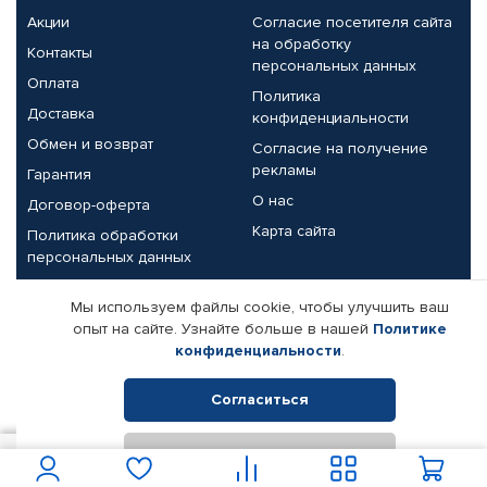
Акции
Согласие посетителя сайта
на обработку
Контакты
персональных данных
Оплата
Политика
Доставка
конфиденциальности
Обмен и возврат
Согласие на получение
рекламы
Гарантия
О нас
Договор-оферта
Карта сайта
Политика обработки
персональных данных
Партнерам
Мы используем файлы cookie, чтобы улучшить ваш
опыт на сайте. Узнайте больше в нашей
Политике
Корпоративным клиентам
Реквизиты компании
конфиденциальности
.
Поставщикам
Согласиться
Отклонить
© КАМАЗ ЦЕНТР ДОНЕЦК, 2015-2026. Все права защищены.
1 620
В корзину
Интернет-магазин автомобильных товаров Автопрофи.