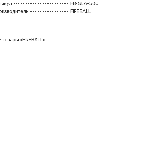
тикул
FB-GLA-500
оизводитель
FIREBALL
е товары «FIREBALL»