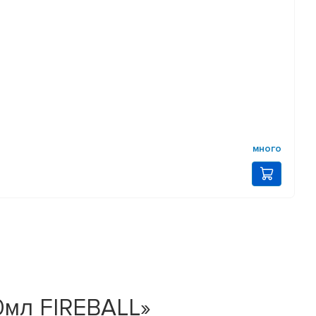
много
0мл FIREBALL»