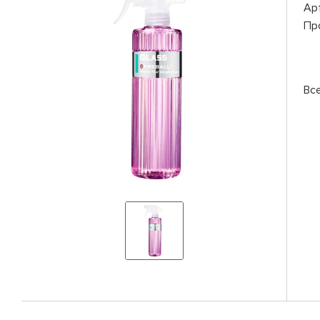
Ар
Пр
Вс