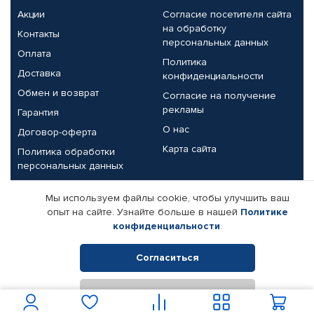
Акции
Согласие посетителя сайта
на обработку
Контакты
персональных данных
Оплата
Политика
Доставка
конфиденциальности
Обмен и возврат
Согласие на получение
рекламы
Гарантия
О нас
Договор-оферта
Карта сайта
Политика обработки
персональных данных
Партнерам
Мы используем файлы cookie, чтобы улучшить ваш
опыт на сайте. Узнайте больше в нашей
Политике
Корпоративным клиентам
Реквизиты компании
конфиденциальности
.
Поставщикам
Согласиться
Отклонить
© КАМАЗ ЦЕНТР ДОНЕЦК, 2015-2026. Все права защищены.
Интернет-магазин автомобильных товаров Автопрофи.