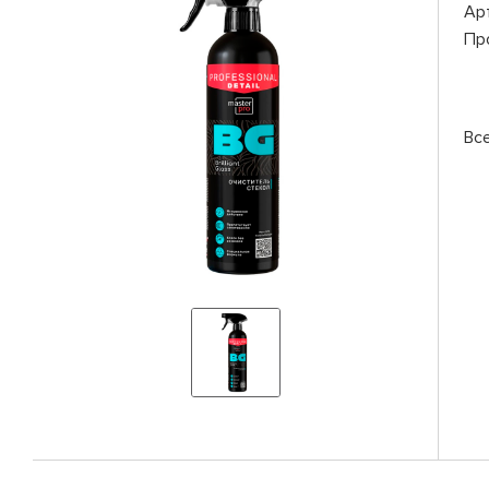
Ар
Пр
Вс