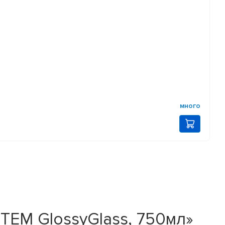
много
TEM GlossyGlass, 750мл»