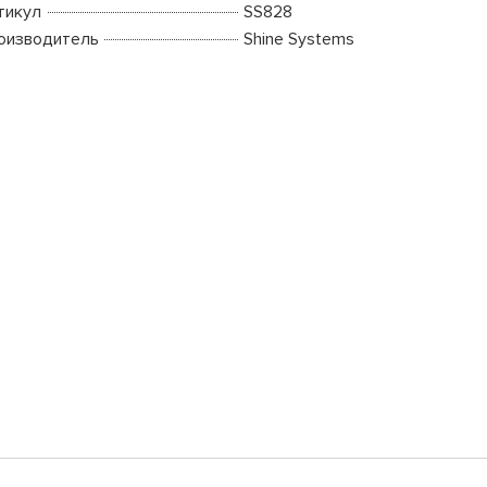
тикул
SS828
оизводитель
Shine Systems