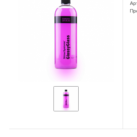
Ар
Пр