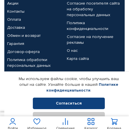
Акции
Согласие посетителя сайта
на обработку
Контакты
персональных данных
Оплата
Политика
Доставка
конфиденциальности
Обмен и возврат
Согласие на получение
рекламы
Гарантия
О нас
Договор-оферта
Карта сайта
Политика обработки
персональных данных
Партнерам
Мы используем файлы cookie, чтобы улучшить ваш
опыт на сайте. Узнайте больше в нашей
Политике
Корпоративным клиентам
Реквизиты компании
конфиденциальности
.
Поставщикам
Согласиться
Отклонить
© КАМАЗ ЦЕНТР ДОНЕЦК, 2015-2026. Все права защищены.
2 350
В корзину
Интернет-магазин автомобильных товаров Автопрофи.
Войти
Избранное
Сравнение
Каталог
Корзина