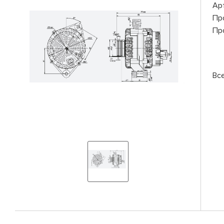
Ар
Пр
Пр
Вс