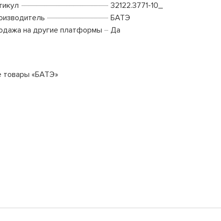
тикул
32122.3771-10_
оизводитель
БАТЭ
одажа на другие платформы
Да
е товары «БАТЭ»