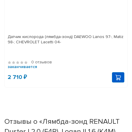
Датчик кислорода (лямбда-зонд) DAEWOO Lanos 97-, Matiz
98-; CHEVROLET Lacetti 04-
0 отзывов
заканчивается
2 710 ₽
Отзывы о «Лямбда-зонд RENAULT
Duster I 2.0 (F4R), Logan II 1.6 (K4M),