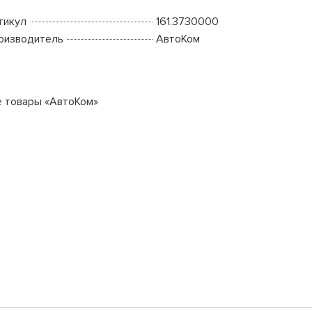
тикул
161.3730000
оизводитель
АвтоКом
е товары «АвтоКом»