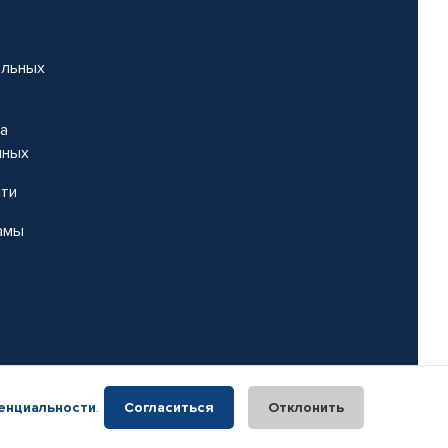
альных
на
нных
сти
амы
енциальности
.
Согласиться
Отклонить