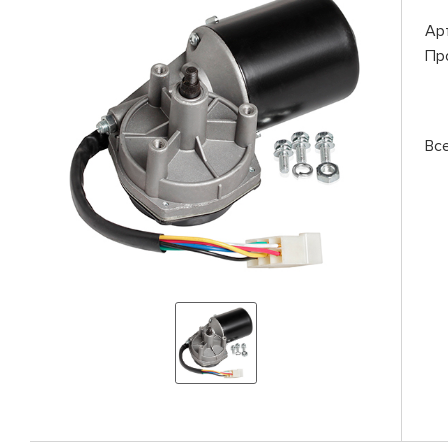
Ар
Пр
Вс