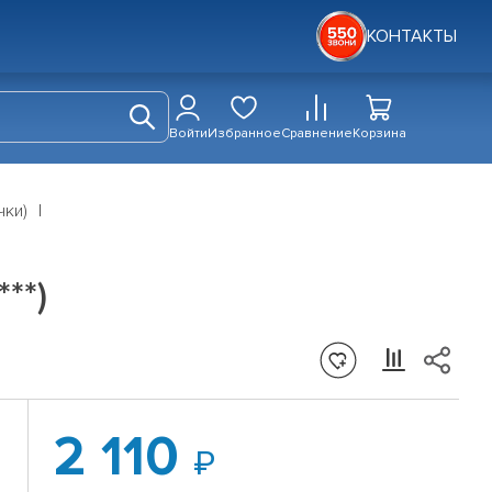
КОНТАКТЫ
Войти
Избранное
Сравнение
Корзина
чки)
**)
2 110
я