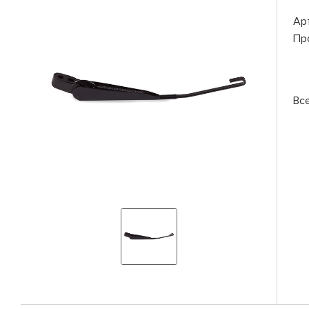
Ар
Пр
Вс