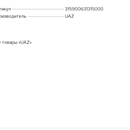
тикул
315900631315000
оизводитель
UAZ
е товары «UAZ»