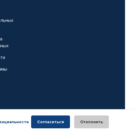
альных
на
нных
сти
амы
енциальности
.
Согласиться
Отклонить