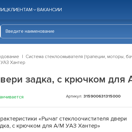
ЛИЦ
КЛИЕНТАМ
ВАКАНСИИ
удование
Система стеклоомывателя (трапеции, моторы, ба
 УАЗ Хантер
вери задка, с крючком для 
Артикул:
315900631315000
канчивается
рактеристики «Рычаг стеклоочистителя двери
дка, с крючком для А/М УАЗ Хантер»