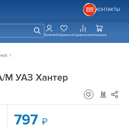
КОНТАКТЫ
Войти
Избранное
Сравнение
Корзина
чки)
А/М УАЗ Хантер
797