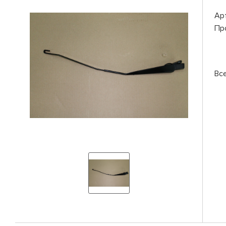
Ар
Пр
Вс