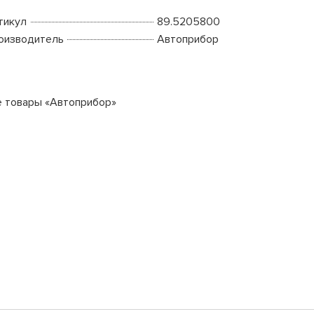
тикул
89.5205800
оизводитель
Автоприбор
е товары «Автоприбор»