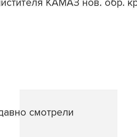
истителя КАМАЗ нов. обр. кр
давно смотрели