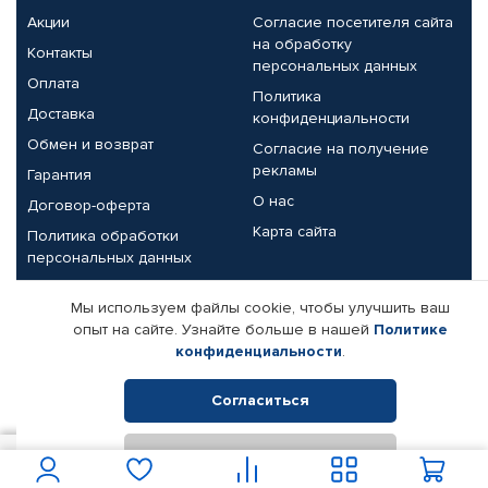
Акции
Согласие посетителя сайта
на обработку
Контакты
персональных данных
Оплата
Политика
Доставка
конфиденциальности
Обмен и возврат
Согласие на получение
рекламы
Гарантия
О нас
Договор-оферта
Карта сайта
Политика обработки
персональных данных
Партнерам
Мы используем файлы cookie, чтобы улучшить ваш
опыт на сайте. Узнайте больше в нашей
Политике
Корпоративным клиентам
Реквизиты компании
конфиденциальности
.
Поставщикам
Согласиться
Отклонить
© КАМАЗ ЦЕНТР ДОНЕЦК, 2015-2026. Все права защищены.
416
В корзину
Интернет-магазин автомобильных товаров Автопрофи.